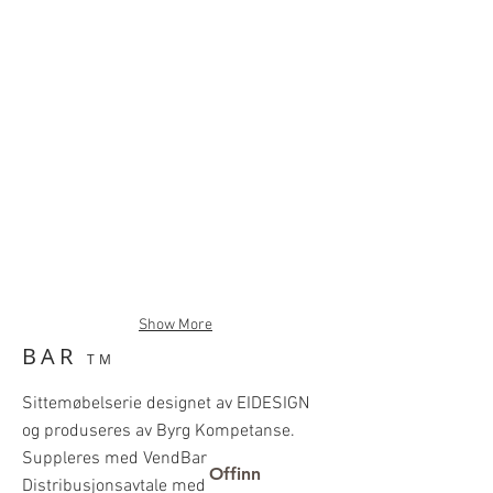
Show More
BAR
TM
Sittemøbelserie designet av EIDESIGN
og produseres av
Byrg Kompetanse
.
Suppleres med VendBar
Offinn
Distribusjonsavtale med